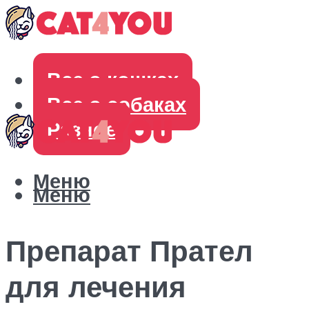
Все о кошках
Все о собаках
Разное
Меню
Меню
Препарат Прател
для лечения