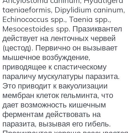
Ancylostoma caninum, Hydatigera
taeniaeformis, Dipylidium caninum,
Echinococcus spp., Taenia spp.,
Mesocestoides spp. Празиквантел
действует на ленточных червей
(цестод). Первично он вызывает
мышечное возбуждение,
приводящее к спастическому
параличу мускулатуры паразита.
Это приводит к вакуолизации
мембран клеток гельминта, что
дает возможность кишечным
ферментам действовать на
паразита, вызывая его гибель.