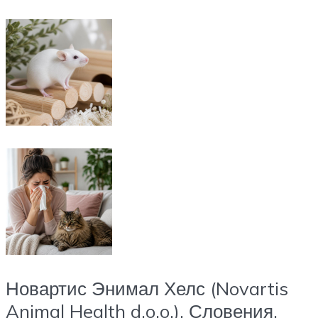
Новартис Энимал Хелс (Novartis
Animal Health d.o.o.), Словения.