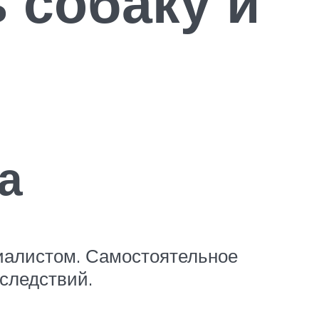
ь собаку и
а
иалистом. Самостоятельное
следствий.