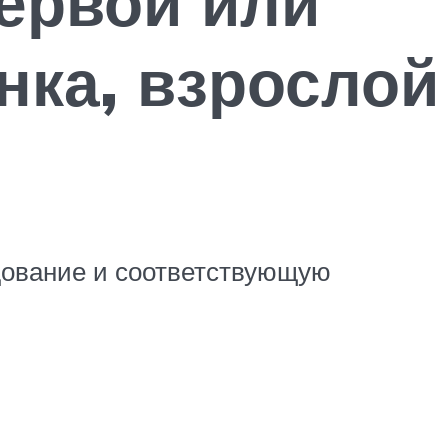
первой или
нка, взрослой
дование и соответствующую