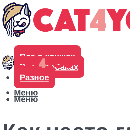
Все о кошках
Все о собаках
Разное
Меню
Меню