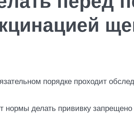
елать перед 
кцинацией ще
язательном порядке проходит обсле
от нормы делать прививку запрещено