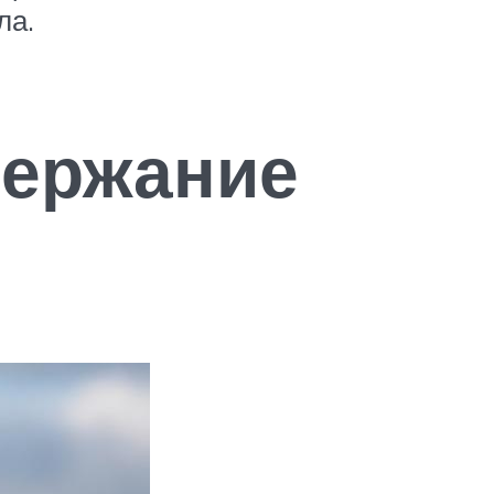
ла.
держание