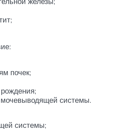
тельной железы;
тит;
ие:
ям почек;
 рождения;
х мочевыводящей системы.
щей системы;