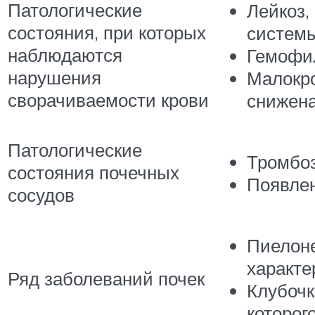
Патологические
Лейкоз,
состояния, при которых
системы
наблюдаются
Гемофил
нарушения
Малокро
сворачиваемости крови
снижена
Патологические
Тромбоз
состояния почечных
Появлен
сосудов
Пиелоне
характе
Ряд заболеваний почек
Клубочк
которог