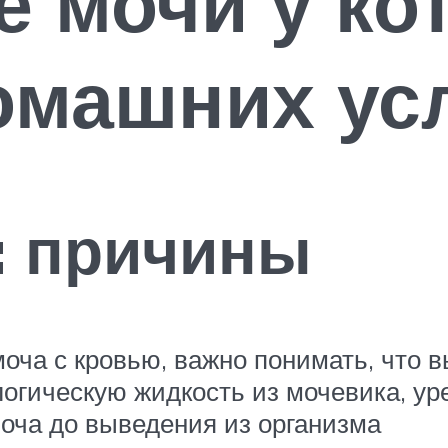
 мочи у кот
омашних ус
: причины
оча с кровью, важно понимать, что 
логическую жидкость из мочевика, ур
моча до выведения из организма