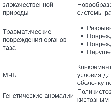
злокачественной
Новообразо
природы
системы ра
Разрывы
Травматические
Поврежд
повреждения органов
Повреж
таза
Нарушен
Конкремент
МЧБ
условия дл
оболочку по
Поликистоз
Генетические аномалии
кистозным 