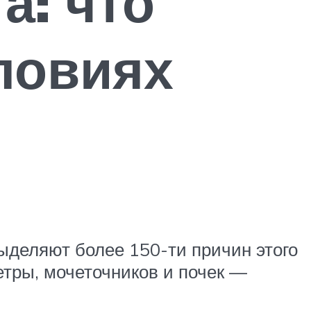
а: что
ловиях
выделяют более 150-ти причин этого
етры, мочеточников и почек —