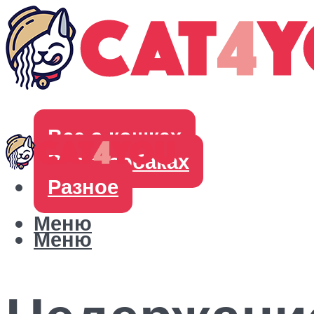
Все о кошках
Все о собаках
Разное
Меню
Меню