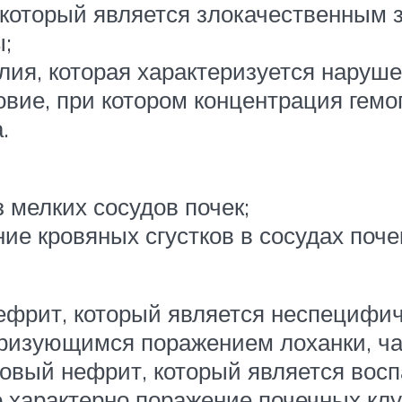
 который является злокачественным 
;
ия, которая характеризуется наруше
вие, при котором концентрация гемо
.
 мелких сосудов почек;
ие кровяных сгустков в сосудах поче
фрит, который является неспецифи
ризующимся поражением лоханки, ча
овый нефрит, который является вос
о характерно поражение почечных клу