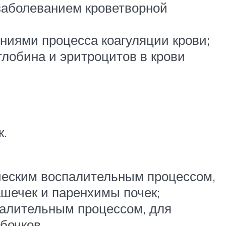
заболеванием кроветворной
ниями процесса коагуляции крови;
глобина и эритроцитов в крови
к.
ческим воспалительным процессом,
шечек и паренхимы почек;
палительным процессом, для
бочков.