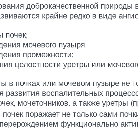
вания доброкачественной природы 
звиваются крайне редко в виде анги
 почек;
ения мочевого пузыря;
дения промежности;
ия целостности уретры или мочевог
ы в почках или мочевом пузыре не 
я развития воспалительных процессо
чек, мочеточников, а также уретры (п
 почек поражает не только сами почки
перерождением функционально актив