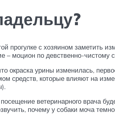
ладельцу?
ой прогулке с хозяином заметить из
е – моцион по девственно-чистому с
что окраска урины изменилась, перво
ом средств, которые влияют на изме
).
о посещение ветеринарного врача бу
звучить, почему у собаки моча темн