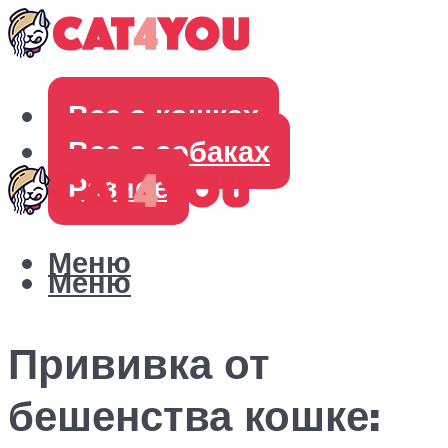
Все о кошках
Все о собаках
Разное
Меню
Меню
Прививка от
бешенства кошке: