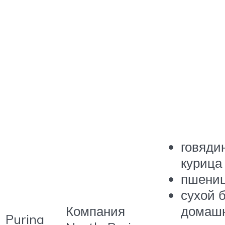
говяди
курица и
пшениц
сухой 
Компания
домаш
Purina