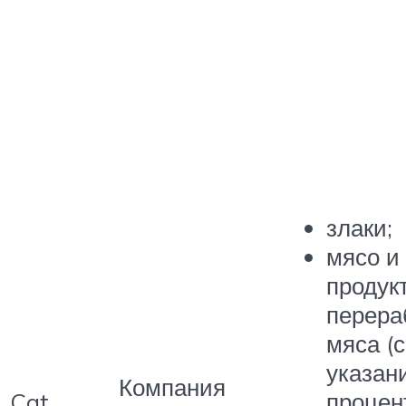
злаки;
мясо и
продук
перера
мяса (с
указан
Компания
Cat
процен