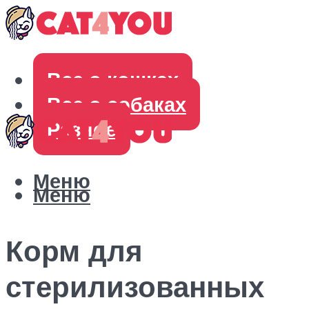
Все о кошках
Все о собаках
Разное
Меню
Меню
Корм для
стерилизованных