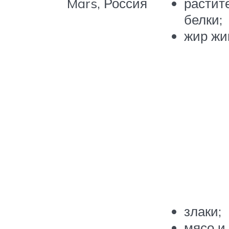
Mars, Россия
растит
белки;
жир жи
злаки;
мясо и