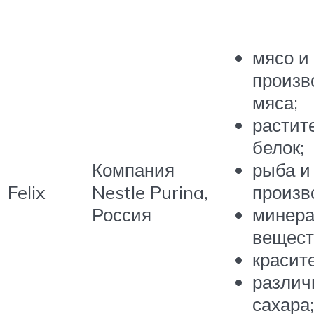
мясо и
произв
мяса;
растит
белок;
Компания
рыба и
Felix
Nestle Purina,
произв
Россия
минер
вещест
красит
различ
сахара;