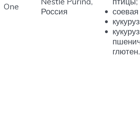
Nestle Purina,
птицы;
One
Россия
соевая
кукуруз
кукуру
пшени
глютен.