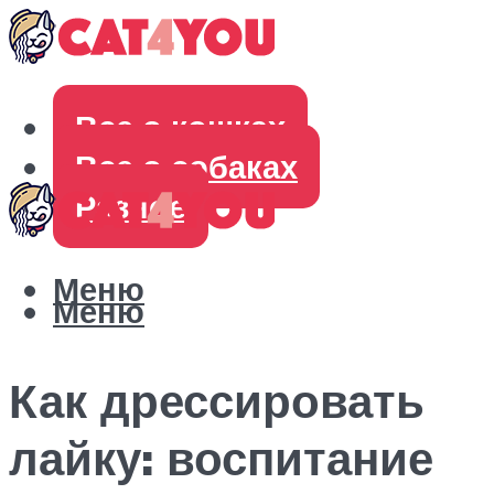
Все о кошках
Все о собаках
Разное
Меню
Меню
Как дрессировать
лайку: воспитание