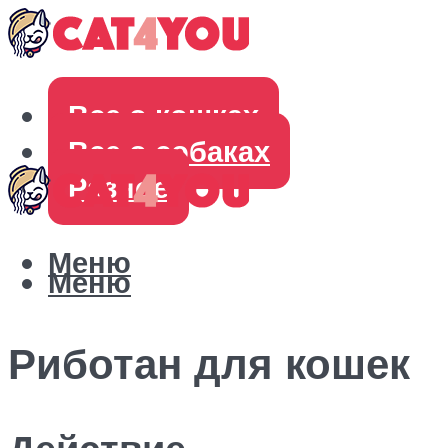
Все о кошках
Все о собаках
Разное
Меню
Меню
Риботан для кошек