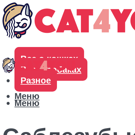
Все о кошках
Все о собаках
Разное
Меню
Меню