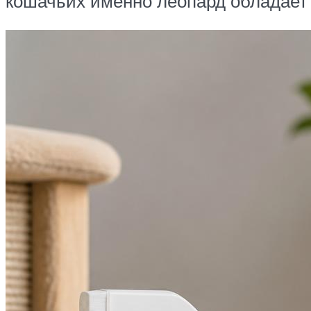
кошачьих именно леопард обладает