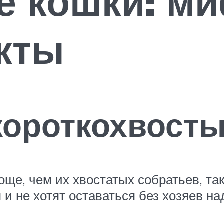
е кошки: м
кты
короткохвосты
е, чем их хвостатых собратьев, так
и не хотят оставаться без хозяев на