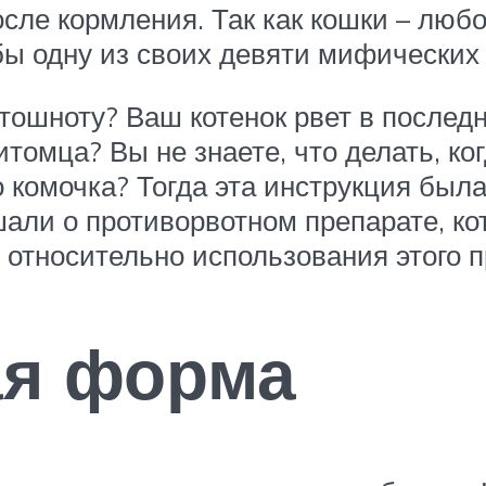
после кормления. Так как кошки – лю
бы одну из своих девяти мифических
т тошноту? Ваш котенок рвет в после
томца? Вы не знаете, что делать, ко
 комочка? Тогда эта инструкция была
али о противорвотном препарате, ко
относительно использования этого п
ая форма