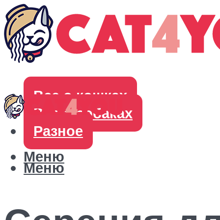
Все о кошках
Все о собаках
Разное
Меню
Меню