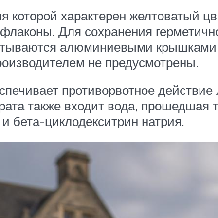
ля которой характерен желтоватый цв
флаконы. Для сохранения герметичн
катываются алюминиевыми крышками.
производителем не предусмотрены.
спечивает противорвотное действие 
арата также входит вода, прошедшая 
и бета-циклодекситрин натрия.