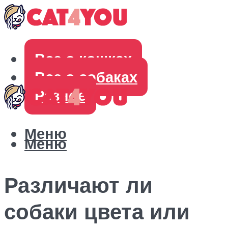
Все о кошках
Все о собаках
Разное
Меню
Меню
Различают ли
собаки цвета или