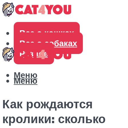
Все о кошках
Все о собаках
Разное
Меню
Меню
Как рождаются
кролики: сколько