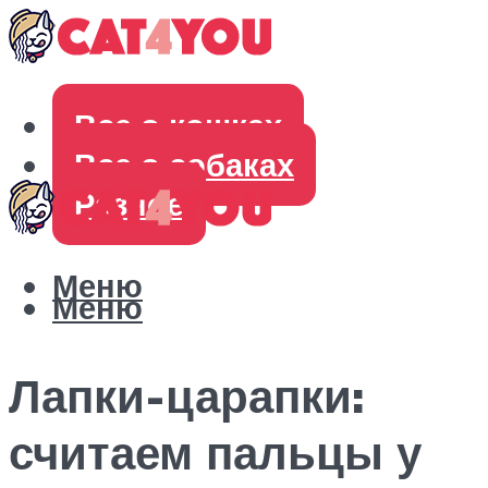
Все о кошках
Все о собаках
Разное
Меню
Меню
Лапки-царапки:
считаем пальцы у