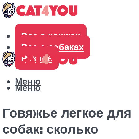
Все о кошках
Все о собаках
Разное
Меню
Меню
Говяжье легкое для
собак: сколько