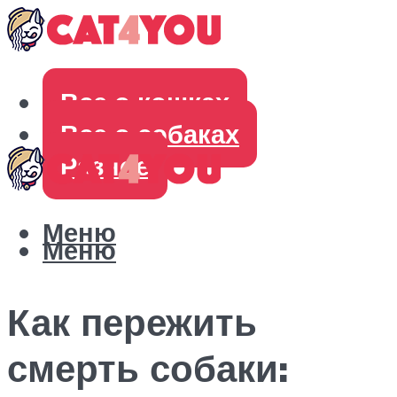
Все о кошках
Все о собаках
Разное
Меню
Меню
Как пережить
смерть собаки: