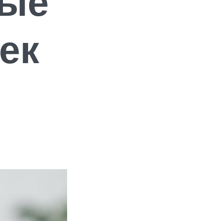
ные
ек