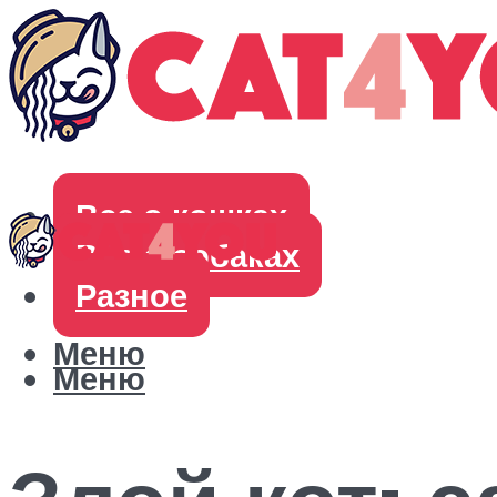
Все о кошках
Все о собаках
Разное
Меню
Меню