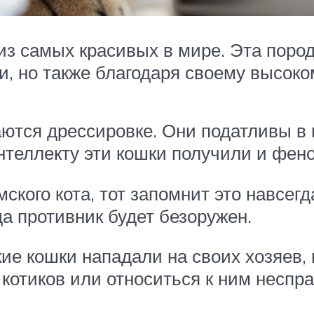
з самых красивых в мире. Эта пород
, но также благодаря своему высоко
аются дрессировке. Они податливы в
интеллекту эти кошки получили и фе
ского кота, тот запомнит это навсегда
да противник будет безоружен.
ие кошки нападали на своих хозяев, 
котиков или относиться к ним неспр