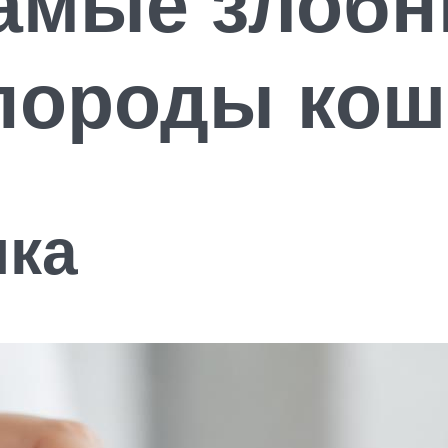
самые злоб
породы кош
шка