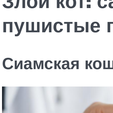
Злой кот: 
пушистые 
Сиамская ко