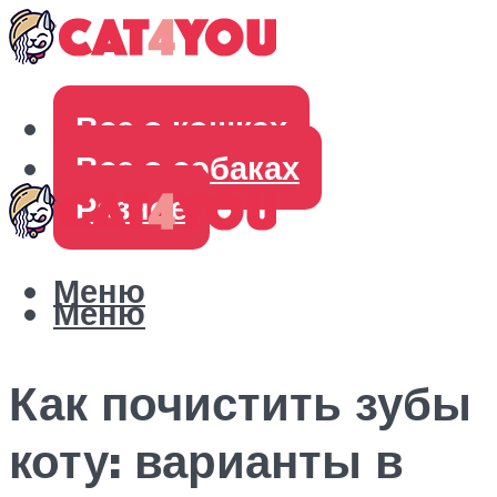
Все о кошках
Все о собаках
Разное
Меню
Меню
Как почистить зубы
коту: варианты в