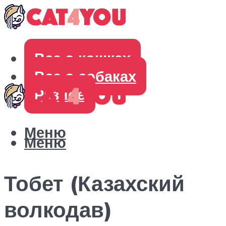
Все о кошках
Все о собаках
Разное
Меню
Меню
Тобет (Казахский
волкодав)