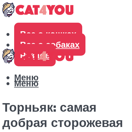
Все о кошках
Все о собаках
Разное
Меню
Меню
Торньяк: самая
добрая сторожевая