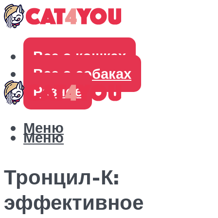
Все о кошках
Все о собаках
Разное
Меню
Меню
Тронцил-К:
эффективное