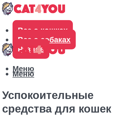
Все о кошках
Все о собаках
Разное
Меню
Меню
Успокоительные
средства для кошек