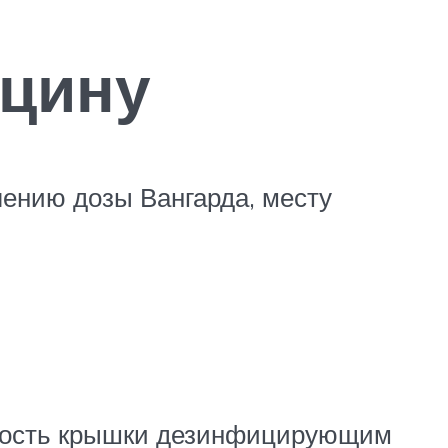
кцину
лению дозы Вангарда, месту
хность крышки дезинфицирующим