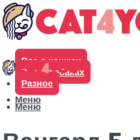
Все о кошках
Все о собаках
Разное
Меню
Меню