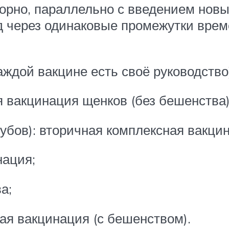
орно, параллельно с введением новы
од через одинаковые промежутки врем
аждой вакцине есть своё руководство
я вакцинация щенков (без бешенства)
убов): вторичная комплексная вакци
нация;
а;
ая вакцинация (с бешенством).