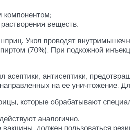
м компонентом;
 растворения веществ.
шприц. Укол проводят внутримышечно
пиртом (70%). При подкожной инъекц
л асептики, антисептики, предотвр
 направленных на ее уничтожение. Дл
рицы, которые обрабатывают специа
 действуют аналогично.
 вакцины, должен пользоваться рези