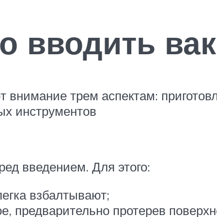
о вводить ва
 внимание трем аспектам: приготов
ых инструментов
ред введением. Для этого:
егка взбалтывают;
е, предварительно протерев повер