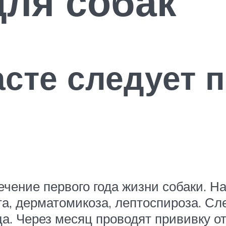
для собак
асте следует 
чение первого года жизни собаки. На
ита, дерматомикоза, лептоспироза. С
ца. Через месяц проводят прививку о