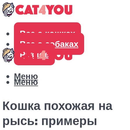
Все о кошках
Все о собаках
Разное
Меню
Меню
Кошка похожая на
рысь: примеры