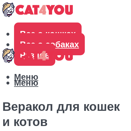
Все о кошках
Все о собаках
Разное
Меню
Меню
Веракол для кошек
и котов