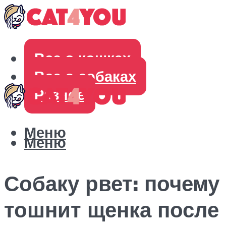
Все о кошках
Все о собаках
Разное
Меню
Меню
Собаку рвет: почему
тошнит щенка после