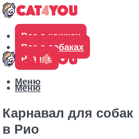
Все о кошках
Все о собаках
Разное
Меню
Меню
Карнавал для собак
в Рио