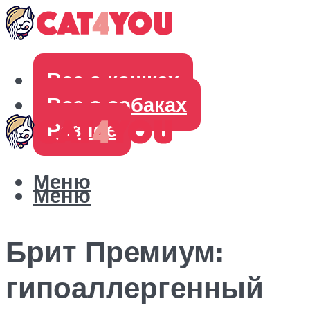
Все о кошках
Все о собаках
Разное
Меню
Меню
Брит Премиум:
гипоаллергенный