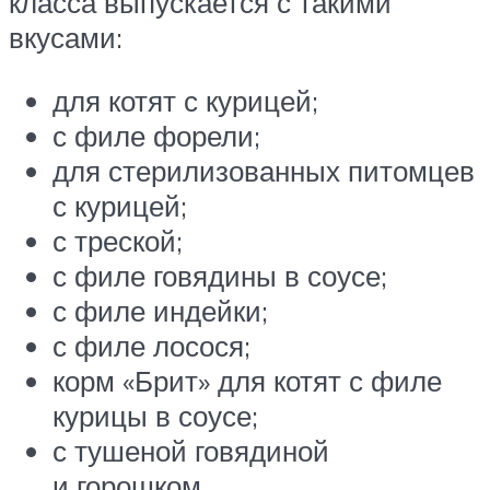
класса выпускается с такими
вкусами:
для котят с курицей;
с филе форели;
для стерилизованных питомцев
с курицей;
с треской;
с филе говядины в соусе;
с филе индейки;
с филе лосося;
корм «Брит» для котят с филе
курицы в соусе;
с тушеной говядиной
и горошком.