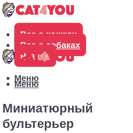
Все о кошках
Все о собаках
Разное
Меню
Меню
Миниатюрный
бультерьер