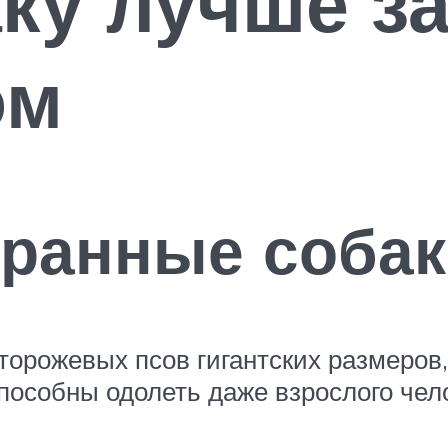
ку лучше за
ом
хранные соба
торожевых псов гигантских размеров
пособны одолеть даже взрослого чел