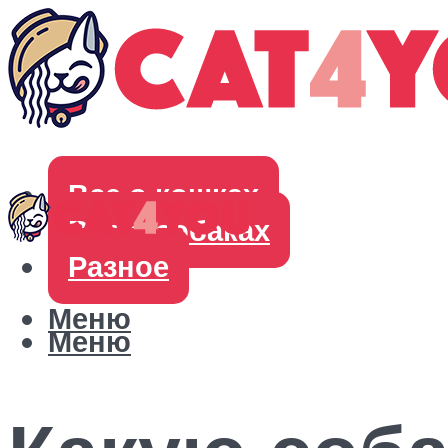
Все о кошках
Все о собаках
Разное
Меню
Меню