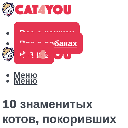
Все о кошках
Все о собаках
Разное
Меню
Меню
10 знаменитых
котов, покоривших