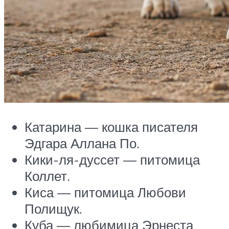
Катарина — кошка писателя
Эдгара Аллана По.
Кики-ля-дуссет — питомица
Коллет.
Киса — питомица Любови
Полищук.
Куба — любимица Эрнеста