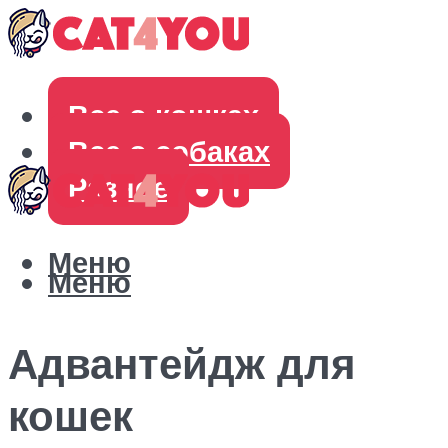
Все о кошках
Все о собаках
Разное
Меню
Меню
Адвантейдж для
кошек