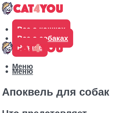
Все о кошках
Все о собаках
Разное
Меню
Меню
Апоквель для собак