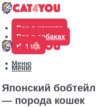
Все о кошках
Все о собаках
Разное
Меню
Меню
Японский бобтейл
— порода кошек