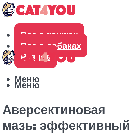
Все о кошках
Все о собаках
Разное
Меню
Меню
Аверсектиновая
мазь: эффективный