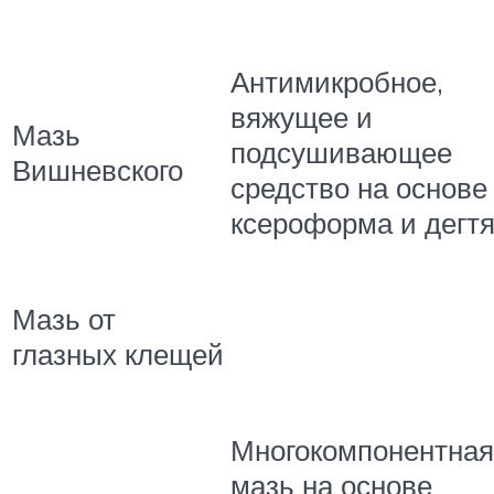
Антимикробное,
вяжущее и
Мазь
подсушивающее
Вишневского
средство на основе
ксероформа и дегтя
Мазь от
глазных клещей
Многокомпонентная
мазь на основе