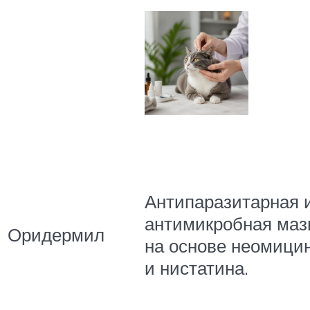
Антипаразитарная 
антимикробная маз
Оридермил
на основе неомици
и нистатина.