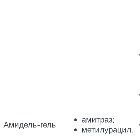
амитраз;
Амидель-гель
метилурацил.