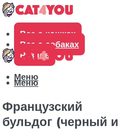
Все о кошках
Все о собаках
Разное
Меню
Меню
Французский
бульдог (черный и