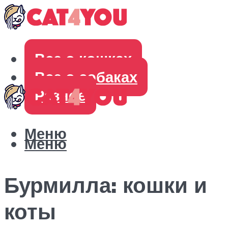
Все о кошках
Все о собаках
Разное
Меню
Меню
Бурмилла: кошки и
коты