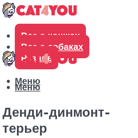
Все о кошках
Все о собаках
Разное
Меню
Меню
Денди-динмонт-
терьер