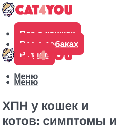
Все о кошках
Все о собаках
Разное
Меню
Меню
ХПН у кошек и
котов: симптомы и