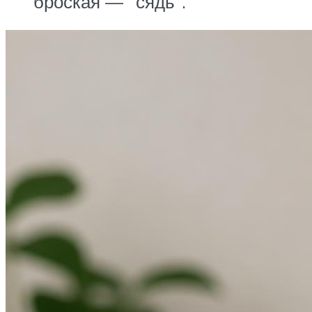
броская — “сядь”.