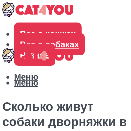
Все о кошках
Все о собаках
Разное
Меню
Меню
Сколько живут
собаки дворняжки в