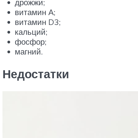
дрожжи;
витамин А;
витамин D3;
кальций;
фосфор;
магний.
Недостатки