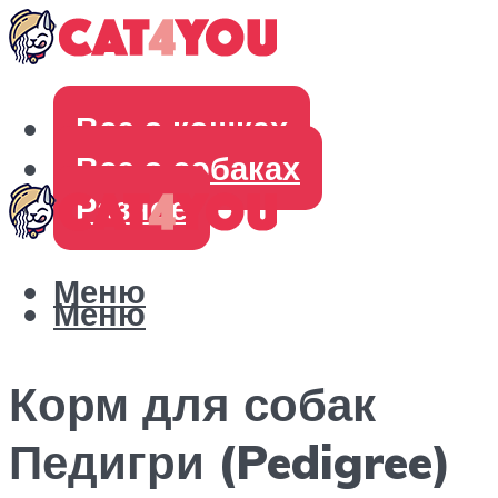
Все о кошках
Все о собаках
Разное
Меню
Меню
Корм для собак
Педигри (Pedigree)