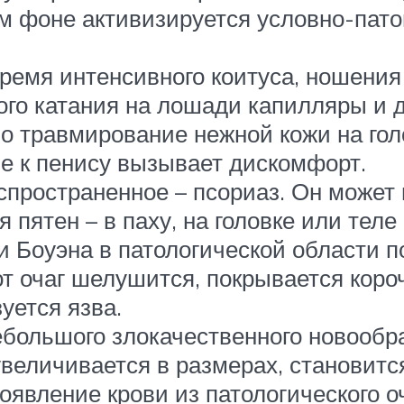
 фоне активизируется условно-патог
ремя интенсивного коитуса, ношения 
ого катания на лошади капилляры и 
но травмирование нежной кожи на го
ие к пенису вызывает дискомфорт.
пространенное – псориаз. Он может 
 пятен – в паху, на головке или теле
и Боуэна в патологической области п
т очаг шелушится, покрывается короч
уется язва.
ебольшого злокачественного новообр
увеличивается в размерах, становит
появление крови из патологического о