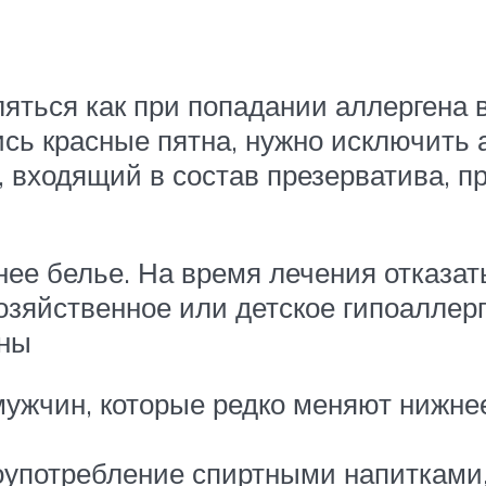
яться как при попадании аллергена вн
ись красные пятна, нужно исключит
 входящий в состав презерватива, п
нее белье. На время лечения отказат
озяйственное или детское гипоаллерг
ены
 мужчин, которые редко меняют нижне
оупотребление спиртными напитками,