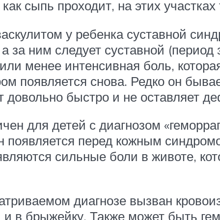
как сыпь проходит, на этих участках
аскулитом у ребенка суставной синд
а за ним следует суставной (период з
или менее интенсивная боль, которая
м появляется снова. Редко он бывае
т довольно быстро и не оставляет д
ен для детей с диагнозом «геморраг
н появляется перед кожным синдромо
являются сильные боли в животе, ко
триваемом диагнозе вызван кровоиз
 и в брыжейку. Также может быть ге