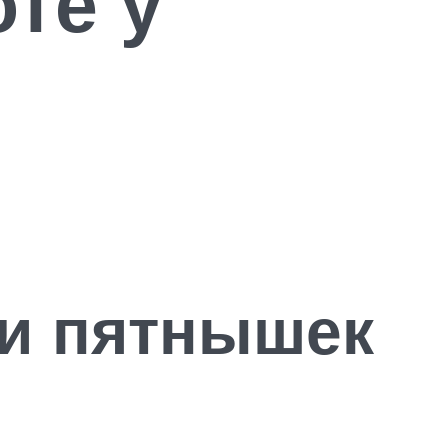
те у
 и пятнышек