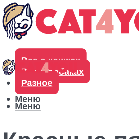
Все о кошках
Все о собаках
Разное
Меню
Меню