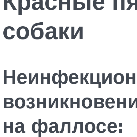
Красные пя
собаки
Неинфекцион
возникновени
на фаллосе: