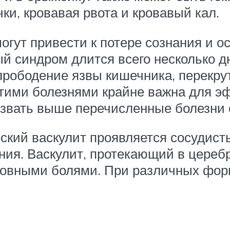
ки, кровавая рвота и кровавый кал.
огут привести к потере сознания и о
 синдром длится всего несколько д
рободение язвы кишечника, перекрут
тими болезнями крайне важна для эф
ызвать выше перечисленные болезни 
еский васкулит проявляется сосудист
ения. Васкулит, протекающий в цере
ловными болями. При различных форм