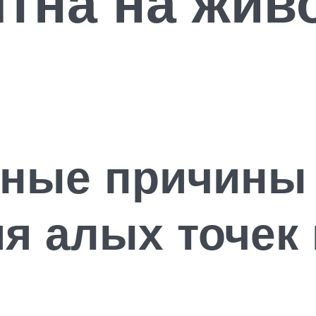
тна на живо
ные причины
я алых точек