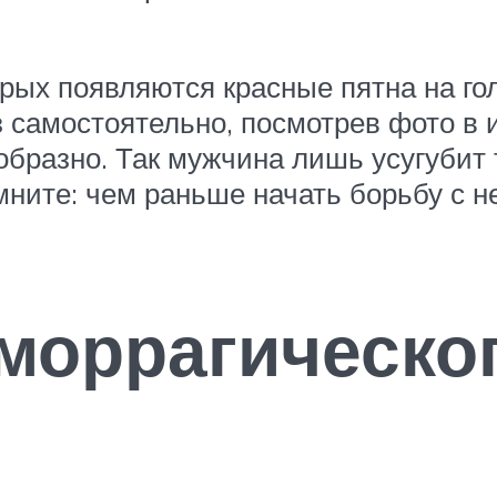
рых появляются красные пятна на гол
з самостоятельно, посмотрев фото в
бразно. Так мужчина лишь усугубит т
ните: чем раньше начать борьбу с н
оррагическог