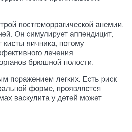
строй постгеморрагической анемии.
ней. Он симулирует аппендицит,
 кисты яичника, потому
фективного лечения.
органов брюшной полости.
ым поражением легких. Есть риск
бральной форме, проявляется
ах васкулита у детей может