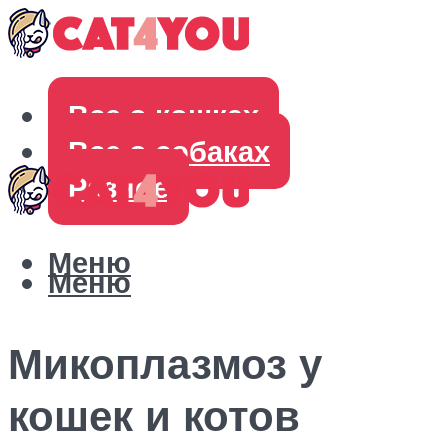
Все о кошках
Все о собаках
Разное
Меню
Меню
Микоплазмоз у
кошек и котов