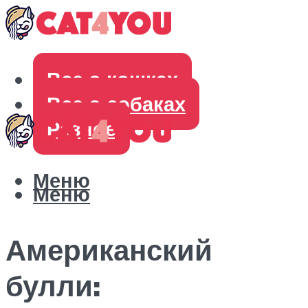
Все о кошках
Все о собаках
Разное
Меню
Меню
Американский
булли: