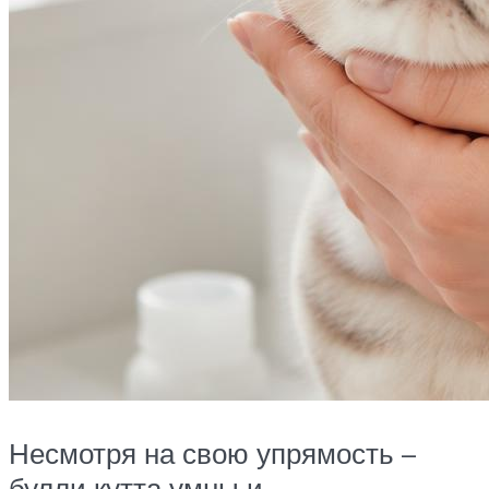
Несмотря на свою упрямость –
булли кутта умны и