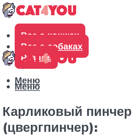
Все о кошках
Все о собаках
Разное
Меню
Меню
Карликовый пинчер
(цвергпинчер):