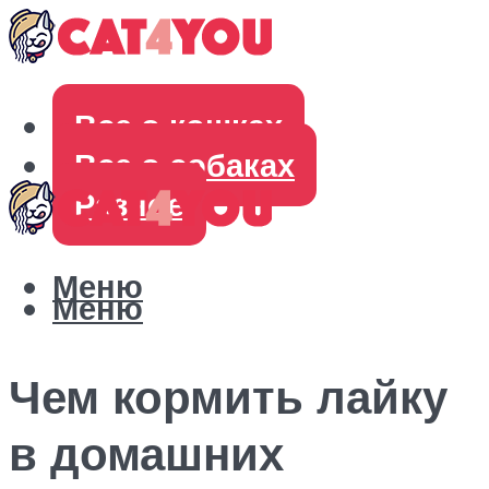
Все о кошках
Все о собаках
Разное
Меню
Меню
Чем кормить лайку
в домашних