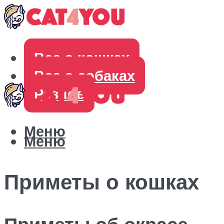
Все о кошках
Все о собаках
Разное
Меню
Меню
Приметы о кошках