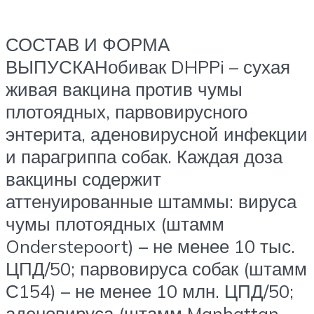
СОСТАВ И ФОРМА
ВЫПУСКАНобивак DHPPi – сухая
живая вакцина против чумы
плотоядных, парвовирусного
энтерита, аденовирусной инфекции
и парагриппа собак. Каждая доза
вакцины содержит
аттенуированные штаммы: вируса
чумы плотоядных (штамм
Onderstepoort) – не менее 10 тыс.
ЦПД/50; парвовируса собак (штамм
С154) – не менее 10 млн. ЦПД/50;
аденовируса (штамм Manhattan