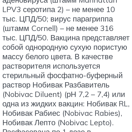
LPV3 серотипа 2) – не менее 10
тыс. ЦПД/50; вирус парагриппа
(штамм Cornell) – не менее 316
тыс. ЦПД/50. Вакцина представляет
собой однородную сухую пористую
массу белого цвета. В качестве
растворителя используется
стерильный фосфатно-буферный
раствор Нобивак Разбавитель
(Nobivac Diluent) (рН 7,2 – 7,4) или
одна из жидких вакцин: Нобивак RL,
Нобивак Рабиес (Nobivac Rabies),
Нобивак Лепто (Nobivac Lepto).
Расфасована по 1 дозе в