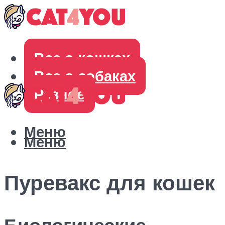
Все о кошках
Все о собаках
Разное
Меню
Меню
Пуревакс для кошек